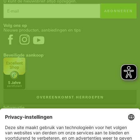
U kunt de nieuwsbrief altijd opzeggen.
ABONNEREN
Volg ons op
Nieuwe producten, aanbiedingen en tips
Beveiligde aankoop
OVEREENKOMST HERROEPEN
Informatie
Impressum
Algemene verkoopsvoorwaarden
Privacyverklaring
Verzending en betaling
Herroepingsrecht
Verklaring inzake toegankelijkheid