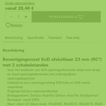
Gratis retourzending
vanaf 28,46
€
WINKELMANDJE
Noteren
Beschrijving
Specificatie
Fabrikant
Past erbij
Beschrijving
Bevestigingsrozet KvD afsluitbaar 23 mm (RC*)
met 2 schakelstanden
Voor het bedienen van KvD-openingselementen (kiep-voor-draai)
en draai-openingselementen met ontkoppelbare
openingsbegrenzer
Uitsluitend voor openingsrichting DIN links en DIN rechts
toepasbaar
Origineel Schüco-reserveonderdeel
Beslagsysteem: Schüco AvanTec Schüco AvanTec SimplySmart
Bouwjaar: vanaf 2005
Kleur: zilver C0 (Silver-look), RAL9005, RAL9010, RAL9016, INOX-