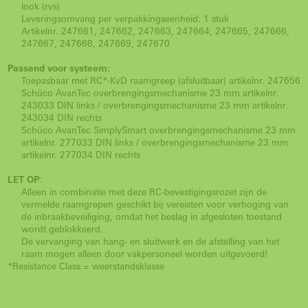
look (rvs)
Leveringsomvang per verpakkingseenheid: 1 stuk
Artikelnr. 247661, 247662, 247663, 247664, 247665, 247666,
247667, 247668, 247669, 247670
Passend voor systeem:
Toepasbaar met RC*-KvD raamgreep (afsluitbaar) artikelnr. 247656
Schüco AvanTec overbrengingsmechanisme 23 mm artikelnr.
243033 DIN links / overbrengingsmechanisme 23 mm artikelnr.
243034 DIN rechts
Schüco AvanTec SimplySmart overbrengingsmechanisme 23 mm
artikelnr. 277033 DIN links / overbrengingsmechanisme 23 mm
artikelnr. 277034 DIN rechts
LET OP
:
Alleen in combinatie met deze RC-bevestigingsrozet zijn de
vermelde raamgrepen geschikt bij vereisten voor verhoging van
de inbraakbeveiliging, omdat het beslag in afgesloten toestand
wordt geblokkeerd.
De vervanging van hang- en sluitwerk en de afstelling van het
raam mogen alleen door vakpersoneel worden uitgevoerd!
*Resistance Class = weerstandsklasse