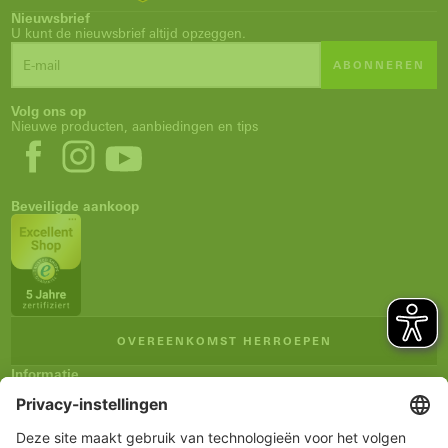
Nieuwsbrief
U kunt de nieuwsbrief altijd opzeggen.
ABONNEREN
Volg ons op
Nieuwe producten, aanbiedingen en tips
Beveiligde aankoop
OVEREENKOMST HERROEPEN
Informatie
Impressum
Algemene verkoopsvoorwaarden
Privacyverklaring
Verzending en betaling