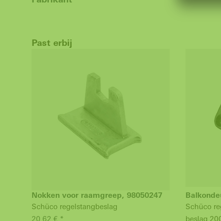
Past erbij
Nokken voor raamgreep, 98050247
Balkonde
Schüco regelstangbeslag
Schüco re
20,62 € *
beslag 20