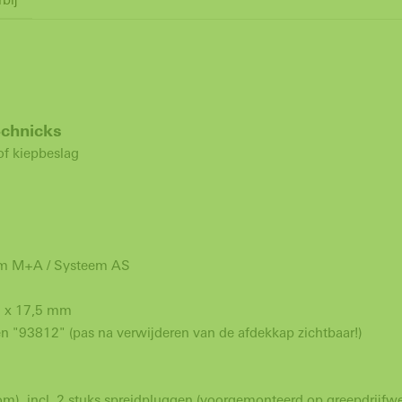
Schnicks
of kiepbeslag
eem M+A / Systeem AS
5 x 17,5 mm
 "93812" (pas na verwijderen van de afdekkap zichtbaar!)
), incl. 2 stuks spreidpluggen (voorgemonteerd op greepdrijfwe