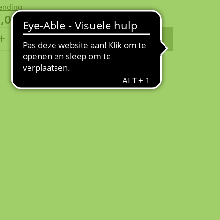
zending
0,04
€
WINKELMANDJE