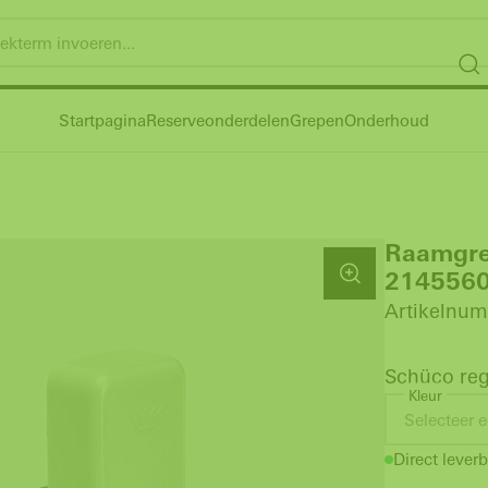
Startpagina
Reserveonderdelen
Grepen
Onderhoud
Raamgre
2145560
Artikelnum
Schüco reg
Kleur
Selecteer e
Direct leverb