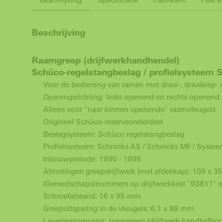
Beschrijving
Raamgreep (drijfwerkhandhendel)
Schüco-regelstangbeslag / profielsysteem 
Voor de bediening van ramen met draai-, draaikiep- 
Openingsrichting: links openend en rechts openend
Alleen voor "naar binnen openende" raamvleugels
Origineel Schüco-reserveonderdeel
Beslagsysteem: Schüco regelstangbeslag
Profielsysteem: Schnicks AS / Schnicks MF / Syst
Inbouwperiode: 1990 - 1995
Afmetingen greepdrijfwerk (met afdekkap): 109 x 3
(Gereedschaps)nummers op drijfwerkkast "93811" en
Schroefafstand: 16 x 95 mm
Greepuitsparing in de vleugels: 6,1 x 88 mm
Leveringsomvang: raamgreep (drijfwerk-handhefboom