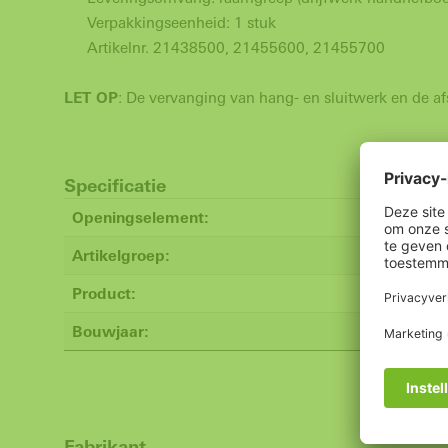
Verpakkingseenheid: 1 stuk
Artikelnr. 21438500, 21455600, 21455700
LET OP
: De vervanging van hang- en sluitwerk en de a
Specificatie
Openingselement:
Artikelgroep:
Product:
Bouwjaar:
Fabrikant