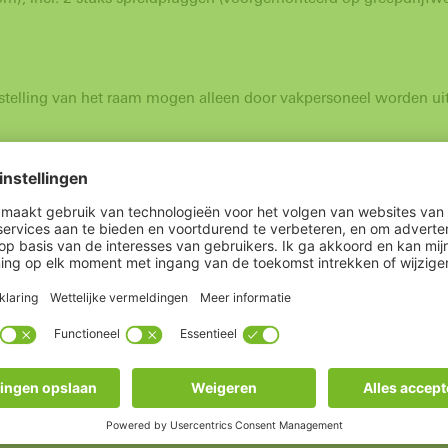
fstelling van het raam mogen alleen door vakpersoneel worden ui
Raam/balkondeur
Grepen
Kunststof
1989 tot 1994