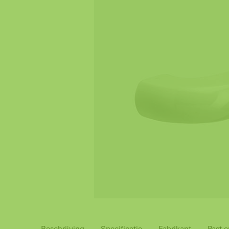
Beschrijving
Specificatie
Fabrikant
Past e