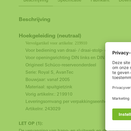
Beschrijving
Hoekgeleiding (neutraal)
Vervolgartikel voor artikelnr. 219910
Voor bediening van draai- / draai-stolp- en kiepel
Voor openingsrichting DIN links en D
Origineel Schüco-reserveonderdeel
Serie: Royal S, AvanTec
Bouwjaar: vanaf 2005
Materiaal: spuitgietzink
Vorig artikelnr.: 219910
Leveringsomvang per verpakkingseenheid: 1 stuk
Artikelnr. 243029
LET OP (1):
De vervanging van hang- en sluitwerk en de afstelling