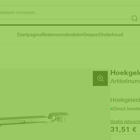
Startpagina
Reserveonderdelen
Grepen
Onderhoud
Hoekgele
Artikelnum
Hoekgeleid
Direct leverb
Gratis retour
31,51
€