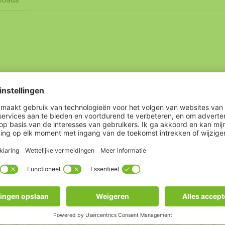
ementen evenals PASK OZ (zonder geforceerd aandrukken) opening
IN rechts toepasbaar
 van het raam mogen alleen door vakpersoneel worden uitgevoerd!