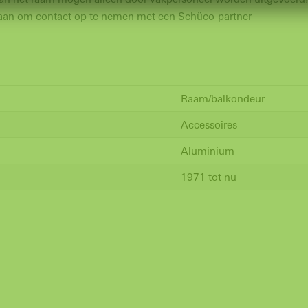
 aan om contact op te nemen met een Schüco-partner
Raam/balkondeur
Accessoires
Aluminium
1971 tot nu