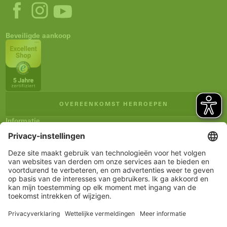
Beveiligde aankoop
OVEREENKOMST HERROEPEN
Informatie
Impressum
Algemene verkoopsvoorwaarden
Privacyverklaring
Verzending en betaling
Herroepingsrecht
Verklaring inzake toegankelijkheid
Nieuwsbrief
Service
Winkelmandje
Notitieblokje
Rekening
www.schueco.com