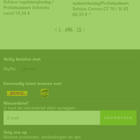
Schüco regelstangbeslag /
systeembeslag/Profielsysteem
Profielsysteem Schnicks
Schüco Corona CT 70 / SI 82
vanaf 19,34 €
85,33 € *
1
…
4
5
6
…
15
Veilig betalen met
PayPal
Eenvoudig laten leveren met
Nieuwsbrief
U kunt de nieuwsbrief altijd opzeggen.
ABONNEREN
Volg ons op
Nieuwe producten, aanbiedingen en tips