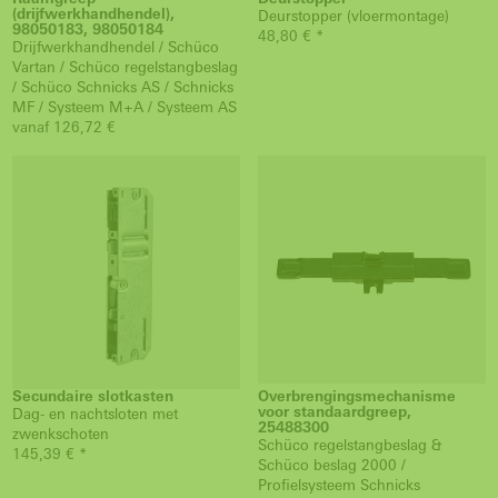
(drijfwerkhandhendel),
Deurstopper (vloermontage)
98050183, 98050184
48,80 € *
Drijfwerkhandhendel / Schüco
Vartan / Schüco regelstangbeslag
/ Schüco Schnicks AS / Schnicks
MF / Systeem M+A / Systeem AS
vanaf 126,72 €
Secundaire slotkasten
Overbrengingsmechanisme
voor standaardgreep,
Dag- en nachtsloten met
25488300
zwenkschoten
Schüco regelstangbeslag &
145,39 € *
Schüco beslag 2000 /
Profielsysteem Schnicks