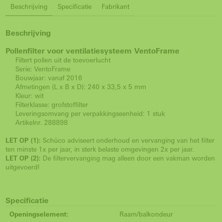
Beschrijving
Specificatie
Fabrikant
Beschrijving
Pollenfilter voor ventilatiesysteem VentoFrame
Filtert pollen uit de toevoerlucht
Serie: VentoFrame
Bouwjaar: vanaf 2016
Afmetingen (L x B x D): 240 x 33,5 x 5 mm
Kleur: wit
Filterklasse: grofstoffilter
Leveringsomvang per verpakkingseenheid: 1 stuk
Artikelnr. 288898
LET OP (1):
Schüco adviseert onderhoud en vervanging van het filter
ten minste 1x per jaar, in sterk belaste omgevingen 2x per jaar.
LET OP (2):
De filtervervanging mag alleen door een vakman worden
uitgevoerd!
Specificatie
Openingselement:
Raam/balkondeur