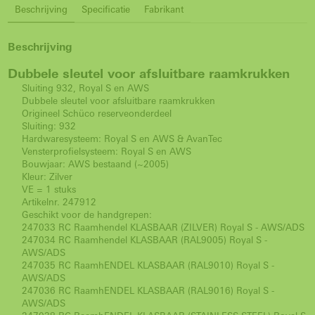
Beschrijving
Specificatie
Fabrikant
Beschrijving
Dubbele sleutel voor afsluitbare raamkrukken
Sluiting 932, Royal S en AWS
Dubbele sleutel voor afsluitbare raamkrukken
Origineel Schüco reserveonderdeel
Sluiting: 932
Hardwaresysteem: Royal S en AWS & AvanTec
Vensterprofielsysteem: Royal S en AWS
Bouwjaar: AWS bestaand (~2005)
Kleur: Zilver
VE = 1 stuks
Artikelnr. 247912
Geschikt voor de handgrepen:
247033 RC Raamhendel KLASBAAR (ZILVER) Royal S - AWS/ADS
247034 RC Raamhendel KLASBAAR (RAL9005) Royal S -
AWS/ADS
247035 RC RaamhENDEL KLASBAAR (RAL9010) Royal S -
AWS/ADS
247036 RC RaamhENDEL KLASBAAR (RAL9016) Royal S -
AWS/ADS