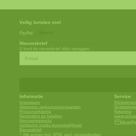
Veilig betalen met
PayPal
Nieuwsbrief
U kunt de nieuwsbrief altijd opzeggen.
Informatie
Service
Impressum
Winkelman
Algemene verkoopsvoorwaarden
Notitieblokj
Privacyverklaring
Rekening
Verzending en betaling
www.schue
Herroepingsrecht
shop@s
Verklaring inzake toegankelijkheid
Nieuwsbrief
* Alle prijzen incl. BTW, excl. verzendkosten