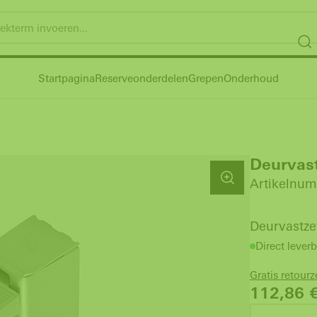
Startpagina
Reserveonderdelen
Grepen
Onderhoud
Deurvast
Artikelnum
Deurvastze
Direct leverb
Gratis retour
112,86