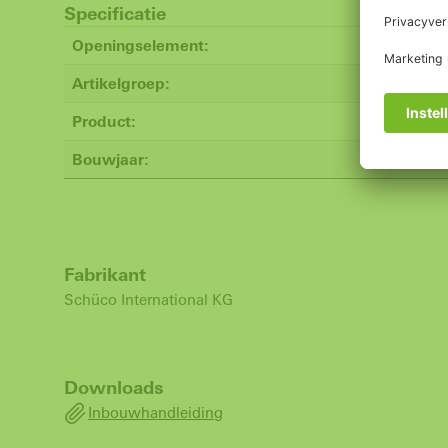
Specificatie
Openingselement:
Artikelgroep:
Product:
Bouwjaar:
Fabrikant
Schüco International KG
Downloads
Inbouwhandleiding