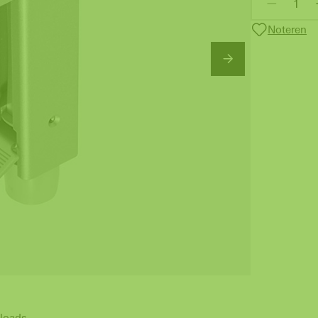
Noteren
loads