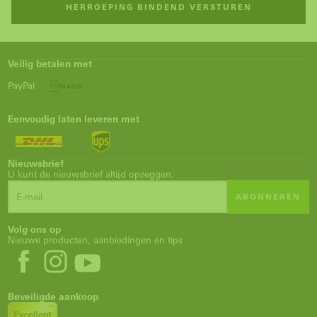
HERROEPING BINDEND VERSTUREN
Mobilephone
Veilig betalen met
KMT_FORM_FIELD_LEAVE_BLANK
PayPal
General_reference
Eenvoudig laten leveren met
KMT_FORM_FIELD_DONT_CHANGE
Nieuwsbrief
U kunt de nieuwsbrief altijd opzeggen.
ABONNEREN
Volg ons op
Nieuwe producten, aanbiedingen en tips
Beveiligde aankoop